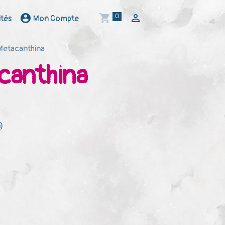
0
ités
Mon Compte
 Metacanthina
acanthina
)