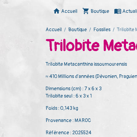
Accueil
Boutique
Actual
Accueil
Boutique
Fossiles
Trilobite
Trilobite Met
Trilobite Metacanthina issoumourensis
≈ 410 Millions d’années (Dévonien, Praguien
Dimensions (cm) : 7 x 6 x 3
Trilobite seul : 6 x 3 x 1
Poids : 0,143 kg
Provenance : MAROC
Référence : 2025524