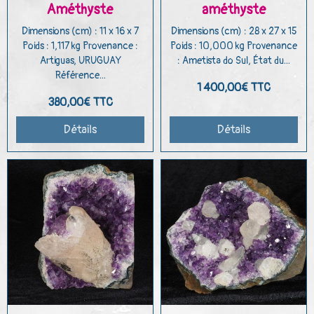
Améthyste
améthyste
Dimensions (cm) : 11 x 16 x 7
Dimensions (cm) : 28 x 27 x 15
Poids : 1,117 kg Provenance :
Poids : 10,000 kg Provenance
Artiguas, URUGUAY
: Ametista do Sul, État du...
Référence...
1 400,00€
TTC
380,00€
TTC
Détails
Détails