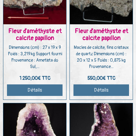
Fleur d’améthyste et
Fleur d’améthyste et
calcite papillon
calcite papillon
Dimensions (cm) : 27 x 19 x 9
Macles de calcite, fins cristaux
Poids : 3,219 kg Support fourni
de quartz Dimensions (cm) :
Provenance : Ametista do
20 x 12 x 5 Poids : 0,875 kg
Sul,...
Provenance...
1 250,00€
TTC
550,00€
TTC
Détails
Détails