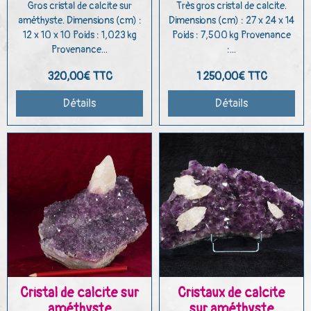
Gros cristal de calcite sur
Très gros cristal de calcite.
améthyste. Dimensions (cm) :
Dimensions (cm) : 27 x 24 x 14
12 x 10 x 10 Poids : 1,023 kg
Poids : 7,500 kg Provenance
Provenance...
:...
320,00€
TTC
1 250,00€
TTC
Détails
Détails
Cristal de calcite sur
Cristaux de calcite
améthyste
sur améthyste