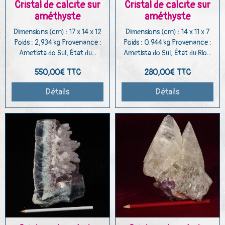
Cristal de calcite sur
Cristal de calcite sur
améthyste
améthyste
Dimensions (cm) : 17 x 14 x 12
Dimensions (cm) : 14 x 11 x 7
Poids : 2,934 kg Provenance :
Poids : 0.944 kg Provenance :
Ametista do Sul, État du...
Ametista do Sul, État du Rio...
550,00€
TTC
280,00€
TTC
Détails
Détails