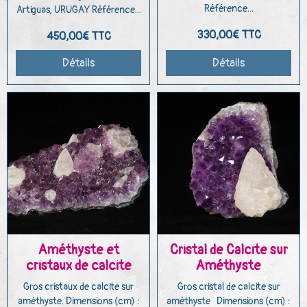
Référence...
Artiguas, URUGAY Référence...
330,00€
TTC
450,00€
TTC
Détails
Détails
Améthyste et
Cristal de Calcite sur
cristaux de calcite
Améthyste
Gros cristaux de calcite sur
Gros cristal de calcite sur
améthyste. Dimensions (cm) :
améthyste Dimensions (cm) :