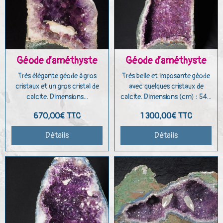
Géode d’améthyste
Géode d’améthyste
Très élégante géode à gros
Très belle et imposante géode
cristaux et un gros cristal de
avec quelques cristaux de
calcite. Dimensions...
calcite. Dimensions (cm) : 54...
670,00€
TTC
1 300,00€
TTC
Détails
Détails