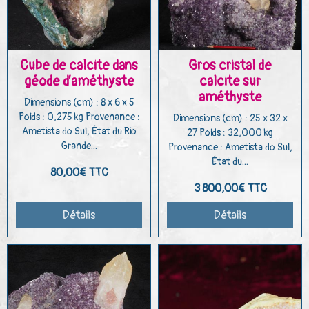
Cube de calcite dans
Gros cristal de
géode d’améthyste
calcite sur
améthyste
Dimensions (cm) : 8 x 6 x 5
Poids : 0,275 kg Provenance :
Dimensions (cm) : 25 x 32 x
Ametista do Sul, État du Rio
27 Poids : 32,000 kg
Grande...
Provenance : Ametista do Sul,
État du...
80,00€
TTC
3 800,00€
TTC
Détails
Détails