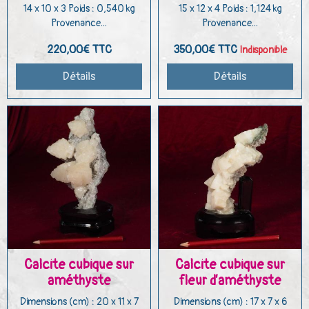
14 x 10 x 3 Poids : 0,540 kg
15 x 12 x 4 Poids : 1,124 kg
Provenance...
Provenance...
220,00€
TTC
350,00€
TTC
Indisponible
Détails
Détails
Calcite cubique sur
Calcite cubique sur
améthyste
fleur d’améthyste
Dimensions (cm) : 20 x 11 x 7
Dimensions (cm) : 17 x 7 x 6