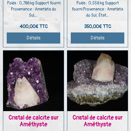
Poids : 0,786 kg Support fourni
Poids : 0,556 kg Support
Provenance : Ametista do
fourni Provenance : Ametista
Sul,...
do Sul, État...
400,00€
TTC
350,00€
TTC
Détails
Détails
Cristal de calcite sur
Cristal de calcite sur
Améthyste
Améthyste