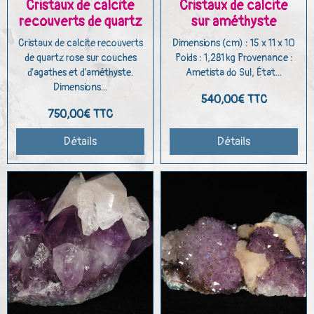
Cristaux de calcite
Cristaux de calcite
recouverts de quartz
sur améthyste
Cristaux de calcite recouverts
Dimensions (cm) : 15 x 11 x 10
de quartz rose sur couches
Poids : 1,281 kg Provenance :
d’agathes et d’améthyste.
Ametista do Sul, État...
Dimensions...
540,00€
TTC
750,00€
TTC
Détails
Détails