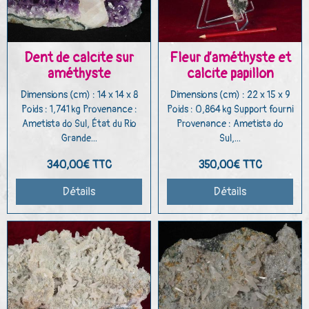
Dent de calcite sur
Fleur d’améthyste et
améthyste
calcite papillon
Dimensions (cm) : 14 x 14 x 8
Dimensions (cm) : 22 x 15 x 9
Poids : 1,741 kg Provenance :
Poids : 0,864 kg Support fourni
Ametista do Sul, État du Rio
Provenance : Ametista do
Grande...
Sul,...
340,00€
TTC
350,00€
TTC
Détails
Détails