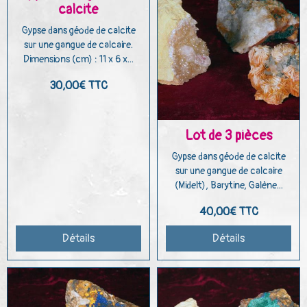
calcite
Gypse dans géode de calcite
sur une gangue de calcaire.
Dimensions (cm) : 11 x 6 x...
30,00€
TTC
Lot de 3 pièces
Gypse dans géode de calcite
sur une gangue de calcaire
(Midelt), Barytine, Galène...
40,00€
TTC
Détails
Détails