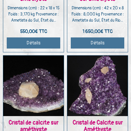
Dimensions (cm) : 22 x 18 x 15
Dimensions (cm) : 42 x 20 x 8
Poids : 3,170 kg Provenance :
Poids : 8,000 kg Provenance :
Ametista do Sul, État du...
Ametista do Sul, État du Rio...
550,00€
TTC
1 650,00€
TTC
Détails
Détails
Cristal de calcite sur
Cristal de Calcite sur
améthyste
Améthyste