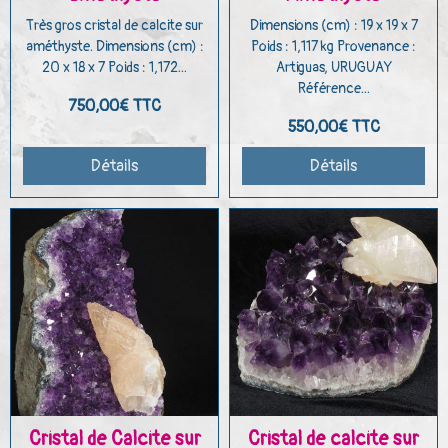
Très gros cristal de calcite sur
Dimensions (cm) : 19 x 19 x 7
améthyste. Dimensions (cm) :
Poids : 1,117 kg Provenance :
20 x 18 x 7 Poids : 1,172...
Artiguas, URUGUAY
Référence...
750,00€
TTC
550,00€
TTC
Détails
Détails
Cristal de Calcite sur
Cristal de calcite sur