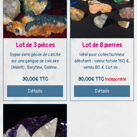
Lot de 3 pièces
Lot de 8 pierres
Gypse dans géode de calcite
Idéal pour collectionneur
sur une gangue de calcaire
débutant : valeur totale 160 €,
(Midelt), Barytine, Galène...
vendu 80 €. Lot de...
30,00€
TTC
80,00€
TTC
Indisponible
Détails
Détails