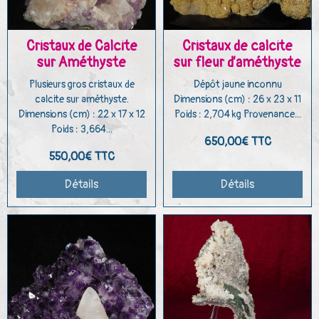
Cristaux de Calcite
Cristaux de calcite
sur Améthyste
sur fleur d’améthyste
Plusieurs gros cristaux de
Dépôt jaune inconnu
calcite sur améthyste.
Dimensions (cm) : 26 x 23 x 11
Dimensions (cm) : 22 x 17 x 12
Poids : 2,704 kg Provenance...
Poids : 3,664...
650,00€
TTC
550,00€
TTC
Détails
Détails