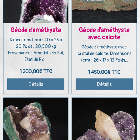
Géode d’améthyste
Géode d’améthyste
avec calcite
Dimensions (cm) : 40 x 25 x
20 Poids : 20,500 kg
Géode d’améthyste avec
Provenance : Ametista do Sul,
cristal de calcite. Dimensions
État du Rio...
(cm) : 26 x 17 x 13 Poids...
1 300,00€
TTC
1 450,00€
TTC
Détails
Détails