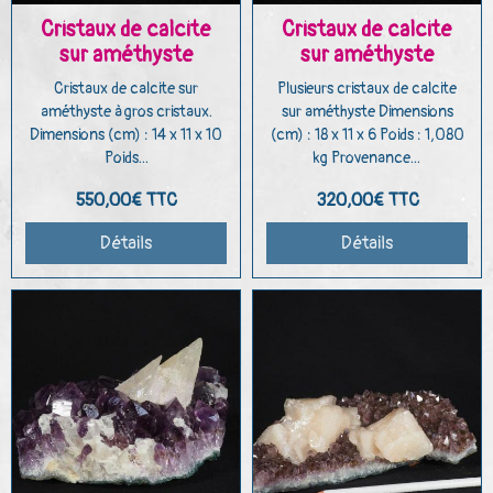
Cristaux de calcite
Cristaux de calcite
sur améthyste
sur améthyste
Cristaux de calcite sur
Plusieurs cristaux de calcite
améthyste à gros cristaux.
sur améthyste Dimensions
Dimensions (cm) : 14 x 11 x 10
(cm) : 18 x 11 x 6 Poids : 1,080
Poids...
kg Provenance...
550,00€
TTC
320,00€
TTC
Détails
Détails