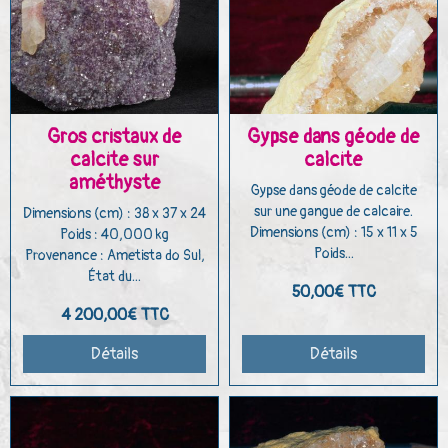
Gros cristaux de
Gypse dans géode de
calcite sur
calcite
améthyste
Gypse dans géode de calcite
sur une gangue de calcaire.
Dimensions (cm) : 38 x 37 x 24
Dimensions (cm) : 15 x 11 x 5
Poids : 40,000 kg
Poids...
Provenance : Ametista do Sul,
État du...
50,00€
TTC
4 200,00€
TTC
Détails
Détails